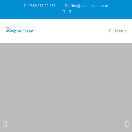
0660 / 77 92 867
|
office@alpha-clean.co.at
Menu