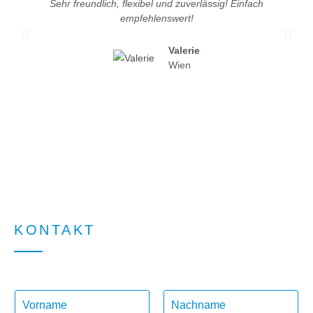
Sehr freundlich, flexibel und zuverlässig! Einfach
S
empfehlenswert!
Valerie
Wien
KONTAKT
N
a