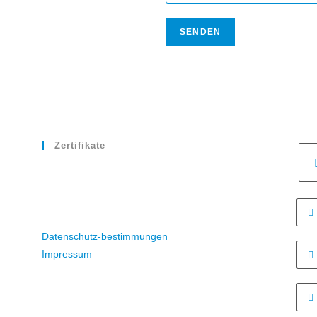
c
h
SENDEN
t
*
Zertifikate
Datenschutz-bestimmungen
Impressum