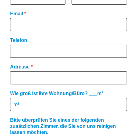
F
L
i
a
Email
*
r
s
s
t
t
Telefon
Adresse
*
Wie groß ist Ihre Wohnung/Büro? ___m²
Bitte überprüfen Sie eines der folgenden
zusätzlichen Zimmer, die Sie von uns reinigen
lassen möchten.