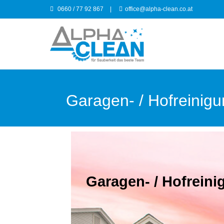
0660 / 77 92 867
|
office@alpha-clean.co.at
Garagen- / Hofreinig
Garagen- / Hofreini