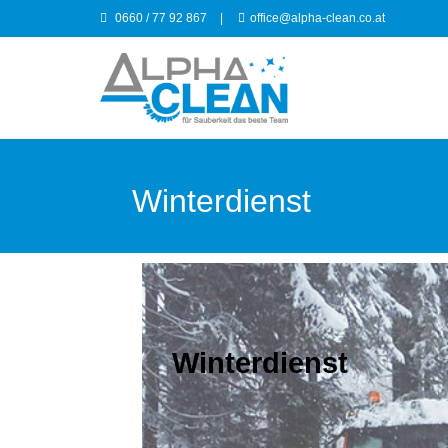
0660 / 77 92 867
|
office@alpha-clean.co.at
Winterdienst
Winterdienst