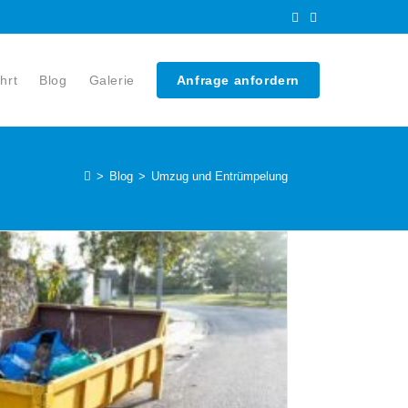
hrt
Blog
Galerie
Anfrage anfordern
>
Blog
>
Umzug und Entrümpelung