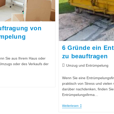
uftragung von
ümpelung
6 Gründe ein E
zu beauftragen
wenn Sie aus Ihrem Haus oder
Umzugs oder des Verkaufs der
Umzug und Entrümpelung
Wenn Sie eine Entrümpelungsfir
praktisch von Stress und viele
darüber nachdenken, finden Sie
Entrümpelungsfirma…
Weiterlesen