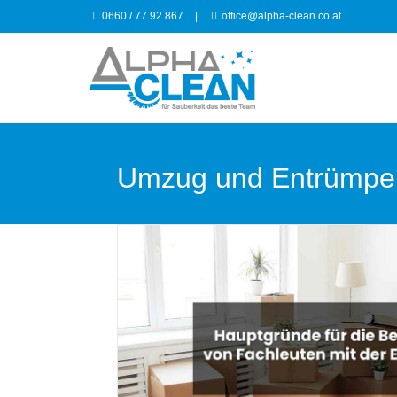
0660 / 77 92 867
|
office@alpha-clean.co.at
Umzug und Entrümpe