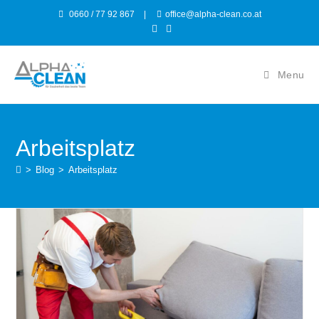
0660 / 77 92 867
|
office@alpha-clean.co.at
Menu
Arbeitsplatz
>
Blog
>
Arbeitsplatz