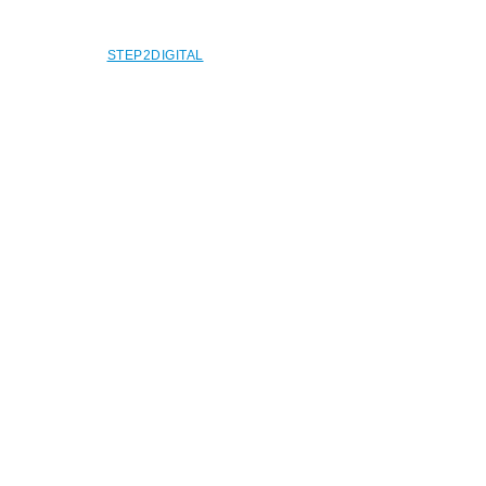
© COPYRIGHT 2022. - ALPHA-CLEAN |
WEBSITE BY
STEP2DIGITAL