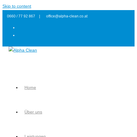
Skip to content
0660 / 77 92 867
|
office@alpha-clean.co.at
Home
Über uns
Leistungen