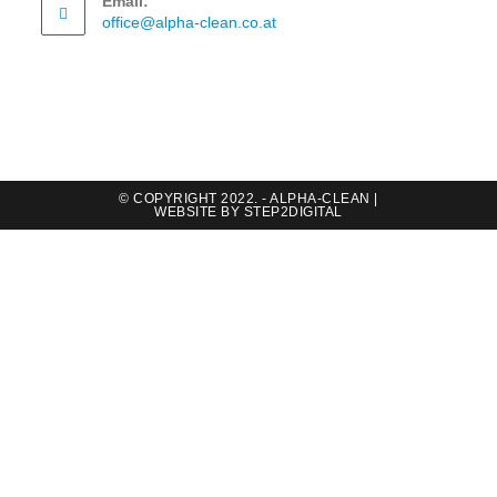
Email:
office@alpha-clean.co.at
© COPYRIGHT 2022. - ALPHA-CLEAN |
WEBSITE BY
STEP2DIGITAL