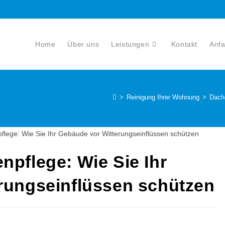
Home
Über uns
Leistungen
Kontakt
Anfa
>
Reinigung Ihrer Wohnung
>
Dach-
pflege: Wie Sie Ihr
rungseinflüssen schützen