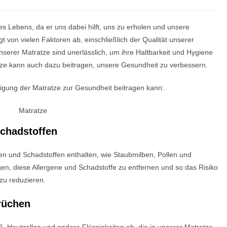
res Lebens, da er uns dabei hilft, uns zu erholen und unsere
 von vielen Faktoren ab, einschließlich der Qualität unserer
erer Matratze sind unerlässlich, um ihre Haltbarkeit und Hygiene
atze kann auch dazu beitragen, unsere Gesundheit zu verbessern.
inigung der Matratze zur Gesundheit beitragen kann:
Schadstoffen
en und Schadstoffen enthalten, wie Staubmilben, Pollen und
en, diese Allergene und Schadstoffe zu entfernen und so das Risiko
zu reduzieren.
rüchen
 Hautzellen und andere Flüssigkeiten ab, die in unserer Matratze