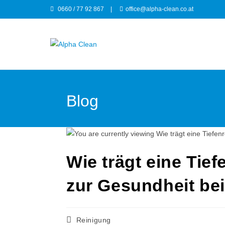
0660 / 77 92 867
|
office@alpha-clean.co.at
Blog
Wie trägt eine Tie
zur Gesundheit be
Reinigung