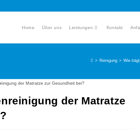
Home
Über uns
Leistungen
Kontakt
Anfa
>
Reinigung
>
Wie trägt
fenreinigung der Matratze
i?