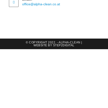
office@alpha-clean.co.at
© COPYRIGHT 2022. - ALPHA-CLEAN |
WEBSITE BY
STEP2DIGITAL